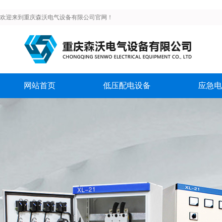
欢迎来到重庆森沃电气设备有限公司官网！
武胜县.太平铺片区安置房项目
网站首页
低压配电设备
应急电
贵州.习酒办公楼亮化项目