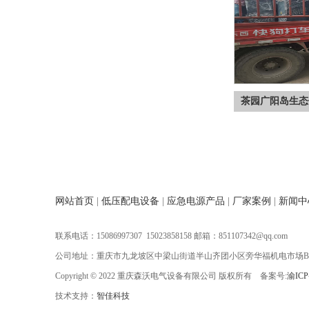
泸州.酒业园区产教融合示范园-白酒
职业技术培训中心项目
茶园广阳岛生态
配送现场
合川户外ups不间断电源安装工程
网站首页
|
低压配电设备
|
应急电源产品
|
厂家案例
|
新闻中
联系电话：15086997307 15023858158 邮箱：851107342@qq.com
公司地址：重庆市九龙坡区中梁山街道半山齐团小区旁华福机电市场B
Copyright © 2022 重庆森沃电气设备有限公司 版权所有 备案号:
渝ICP
贵州习水县景观照明控制箱安装工程
技术支持：
智佳科技