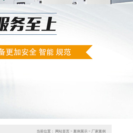
当前位置：
网站首页
>
案例展示
> 厂家案例