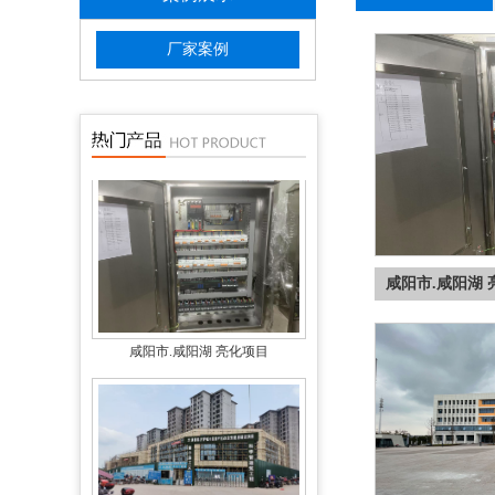
厂家案例
贵州习水县景观照明控制箱安装工程
咸阳市.咸阳湖 
咸阳市.咸阳湖 亮化项目