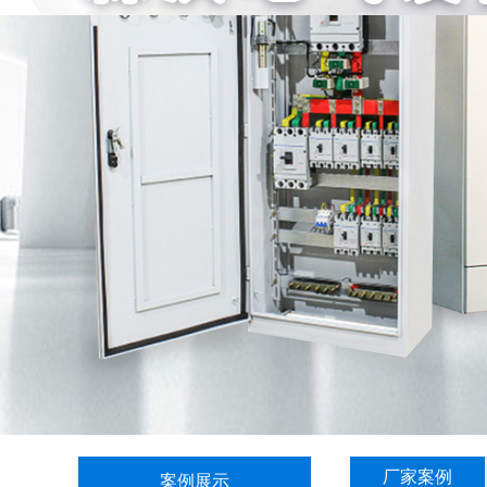
贵州.习酒办公楼亮化项目
泸州.酒业园区产教融合示范园-白酒
职业技术培训中心项目
合川户外ups不间断电源安装工程
厂家案例
案例展示