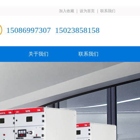
加入收藏
|
设为首页
|
联系我们
15086997307
15023858158
关于我们
联系我们