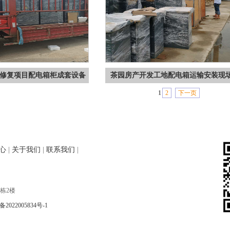
修复项目配电箱柜成套设备
茶园房产开发工地配电箱运输安装现
1
2
下一页
心
|
关于我们
|
联系我们
|
栋2楼
备2022005834号-1