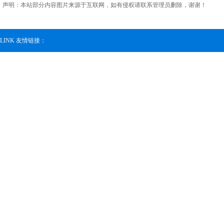
声明：本站部分内容图片来源于互联网，如有侵权请联系管理员删除，谢谢！
LINK 友情链接：
GGD配电柜