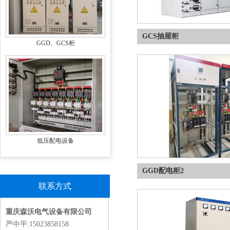
GCS抽屉柜
GGD、GCS柜
低压配电设备
GGD配电柜2
联系方式
重庆森沃电气设备有限公司
严中平:15023858158