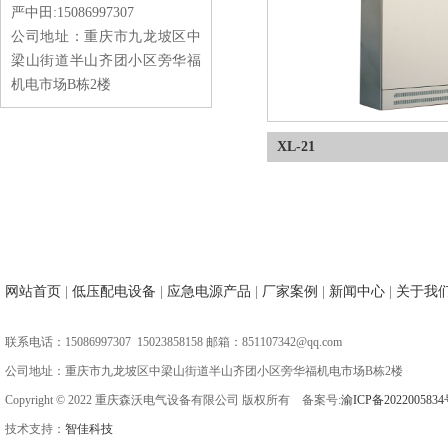
严中田:15086997307
GCS抽屉柜
公司地址：重庆市九龙坡区中
梁山街道半山齐团小区旁华福
机电市场B栋2楼
XL-21
GCS抽屉柜
网站首页
|
低压配电设备
|
应急电源产品
|
厂家案例
|
新闻中心
|
关于我
联系电话：15086997307 15023858158 邮箱：851107342@qq.com
公司地址：重庆市九龙坡区中梁山街道半山齐团小区旁华福机电市场B栋2楼
Copyright © 2022 重庆森沃电气设备有限公司 版权所有 备案号:
渝ICP备2022005834
GCS-抽屉柜
技术支持：
智佳科技