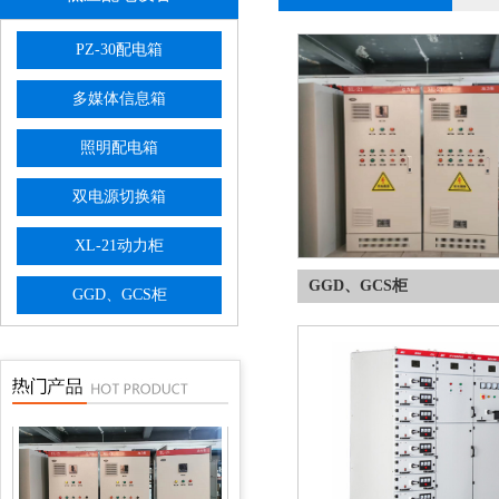
PZ-30配电箱
多媒体信息箱
照明配电箱
GCS-抽屉柜
双电源切换箱
XL-21动力柜
GGD、GCS柜
GGD、GCS柜
GGD配电柜