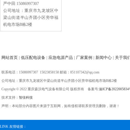
严中田:15086997307
公司地址：重庆市九龙坡区中
梁山街道半山齐团小区旁华福
机电市场B栋2楼
网站首页
|
低压配电设备
|
应急电源产品
|
厂家案例
|
新闻中心
|
关于我
联系电话：15086997307 15023858158 邮箱：851107342@qq.com
公司地址：重庆市九龙坡区中梁山街道半山齐团小区旁华福机电市场B栋2楼
Copyright © 2022 重庆森沃电气设备有限公司 版权所有 备案号:
渝ICP备2022005834
技术支持：
智佳科技
声明：本站部分内容图片来源于互联网，如有侵权请联系管理员删除，谢谢！
LINK 友情链接：