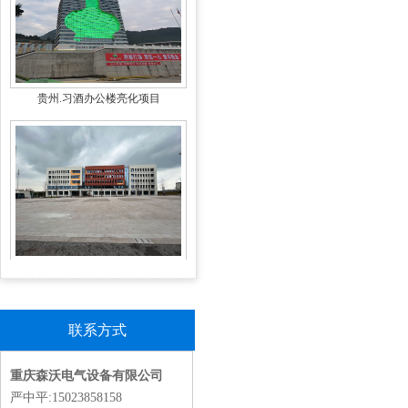
贵州.习酒办公楼亮化项目
泸州.酒业园区产教融合示范园-白酒
职业技术培训中心项目
联系方式
重庆森沃电气设备有限公司
严中平:15023858158