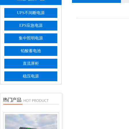
低压配电设备
UPS不间断电源
EPS应急电源
集中照明电源
铅酸蓄电池
咸阳市.咸阳湖 亮化项目
直流屏柜
稳压电源
武胜县.太平铺片区安置房项目