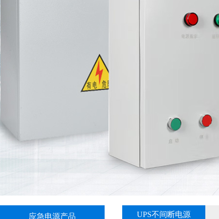
泸州.酒业园区产教融合示范园-白酒
职业技术培训中心项目
GGD、GCS柜
UPS不间断电源
应急电源产品