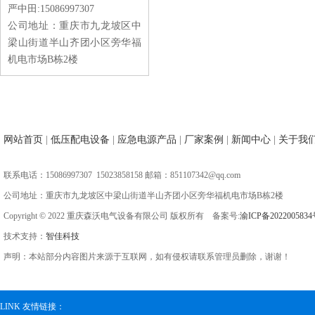
严中田:15086997307
公司地址：重庆市九龙坡区中
梁山街道半山齐团小区旁华福
机电市场B栋2楼
网站首页
|
低压配电设备
|
应急电源产品
|
厂家案例
|
新闻中心
|
关于我
联系电话：15086997307 15023858158 邮箱：851107342@qq.com
公司地址：重庆市九龙坡区中梁山街道半山齐团小区旁华福机电市场B栋2楼
Copyright © 2022 重庆森沃电气设备有限公司 版权所有 备案号:
渝ICP备2022005834
技术支持：
智佳科技
声明：本站部分内容图片来源于互联网，如有侵权请联系管理员删除，谢谢！
LINK 友情链接：