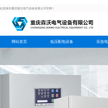
欢迎来到重庆森沃电气设备有限公司官网！
网站首页
低压配电设备
应急电