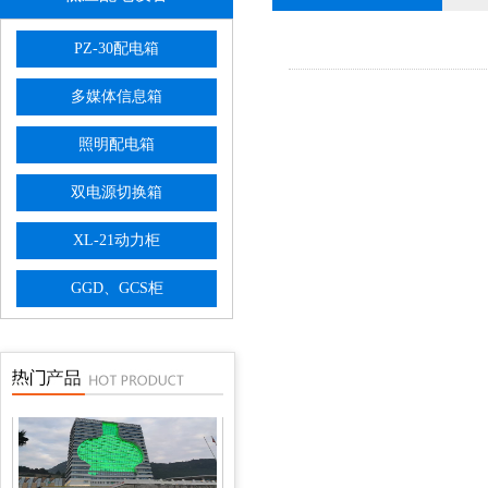
PZ-30配电箱
多媒体信息箱
照明配电箱
咸阳市.咸阳湖 亮化项目
双电源切换箱
XL-21动力柜
GGD、GCS柜
武胜县.太平铺片区安置房项目