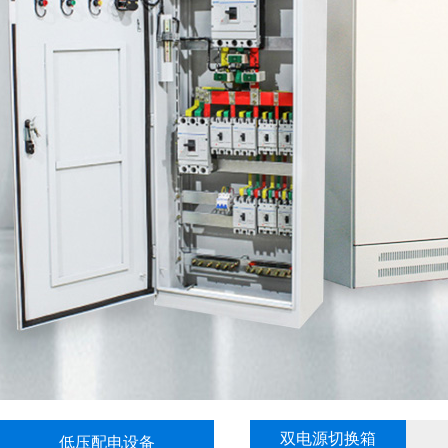
职业技术培训中心项目
GGD、GCS柜
低压配电设备
双电源切换箱
低压配电设备