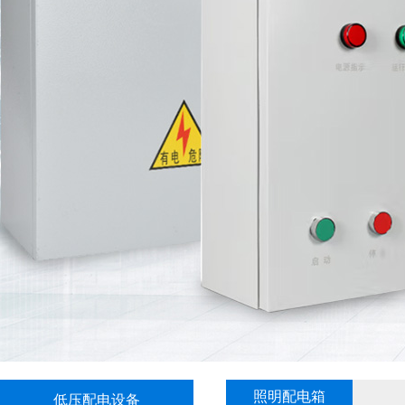
武胜县.太平铺片区安置房项目
贵州.习酒办公楼亮化项目
照明配电箱
低压配电设备