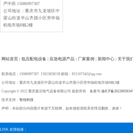
严中田:15086997307
公司地址：重庆市九龙坡区中
梁山街道半山齐团小区旁华福
机电市场B栋2楼
贵州.习酒办公楼亮化项目
网站首页
|
低压配电设备
|
应急电源产品
|
厂家案例
|
新闻中心
|
关于我
联系电话：15086997307 15023858158 邮箱：851107342@qq.com
公司地址：重庆市九龙坡区中梁山街道半山齐团小区旁华福机电市场B栋2楼
Copyright © 2022 重庆森沃电气设备有限公司 版权所有 备案号:
渝ICP备2022005834
泸州.酒业园区产教融合示范园-白酒
技术支持：
智佳科技
职业技术培训中心项目
声明：本站部分内容图片来源于互联网，如有侵权请联系管理员删除，谢谢！
LINK 友情链接：