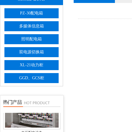
PZ-30配电箱
泸州.酒业园区产教融合示范园-白酒
职业技术培训中心项目
多媒体信息箱
照明配电箱
双电源切换箱
XL-21动力柜
GGD、GCS柜
GGD、GCS柜