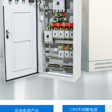
泸州.酒业园区产教融合示范园-白酒
职业技术培训中心项目
GGD、GCS柜
UPS不间断电源
应急电源产品